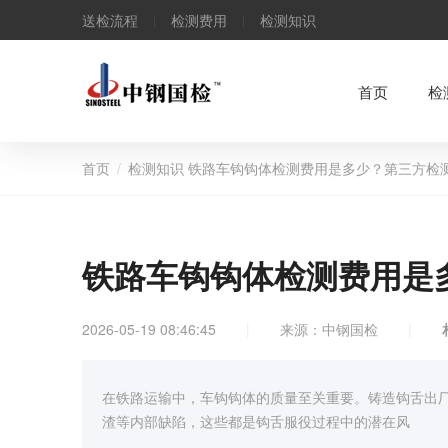
送检流程
检测费用
检测知识
|
|
首页
检
首页
检测知识
铁路车钩钩体检测费用是多少？第三方检
铁路车钩钩体检测费用是
2026-05-19 08:46:45
|
来源：中钢国检
|
在铁路运输中，车钩钩体的质量至关重要。铸造钩舌出
渣等内部缺陷，这些都是钩舌服役过程中的潜在风