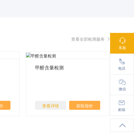
目
查看全部检测服务
客服
18137130101
甲醛含量检测
电话
微信
价
查看详情
获取报价
邮箱