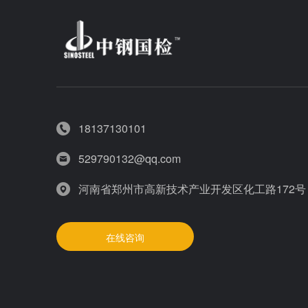
18137130101
529790132@qq.com
河南省郑州市高新技术产业开发区化工路172号
在线咨询