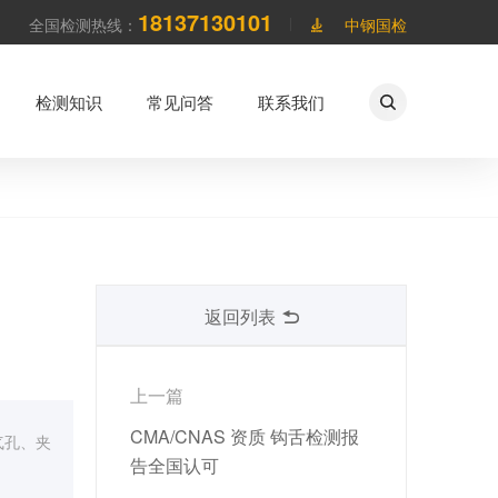
18137130101
|
全国检测热线：
中钢国检
检测知识
常见问答
联系我们
返回列表
上一篇
CMA/CNAS 资质 钩舌检测报
气孔、夹
告全国认可