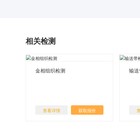
相关检测
金相组织检测
输送
查看详情
获取报价