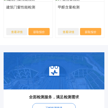
建筑门窗性能检测
甲醛含量检测
查看详情
获取报价
查看详情
获取报价
全面检测服务，满足检测需求
了解检测服务