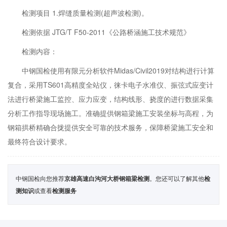
检测项目 1.焊缝质量检测(超声波检测)。
检测依据 JTG/T F50-2011《公路桥涵施工技术规范》
检测内容：
中钢国检使用有限元分析软件Midas/Civil2019对结构进行计算
复合，采用TS601高精度全站仪，徕卡电子水准仪、振弦式应变计
法进行桥梁施工监控、应力应变，结构线形、挠度的进行数据采集
分析工作指导现场施工。准确提供钢箱梁施工安装坐标与高程，为
钢箱拱桥精确合拢提供安全可靠的技术服务，保障桥梁施工安全和
最终符合设计要求。
中钢国检向您推荐
京雄高速白沟河大桥钢箱梁检测
。您还可以了解其他
检
测知识
或查看
检测服务