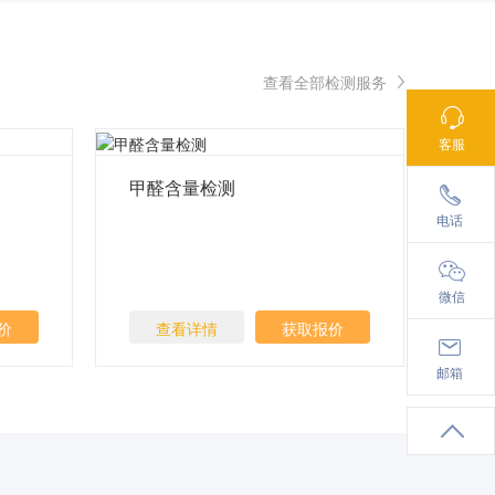
查看全部检测服务
客服
甲醛含量检测
18137130101
电话
微信
价
查看详情
获取报价
邮箱