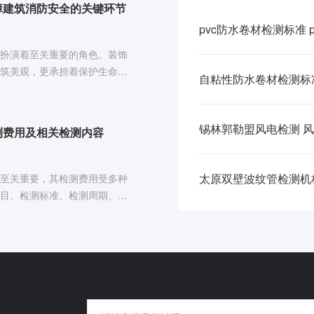
障建筑消防安全的关键环节
pvc防水卷材检测标准 
扮演着至关重要的角色。装饰
筑美观，更承担着保护生命财
自粘性防水卷材检测标
项目涵盖耐火性能、附着力、
。通
锡林郭勒盟风电检测 
测费用及相关检测内容
太原双壁波纹管检测机
至关重要，其检测费用受多种
目、检测标准、检测周期、检
等。 双壁波纹管密封性能检测
能力