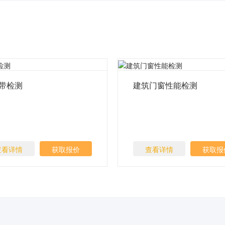
带检测
建筑门窗性能检测
查看详情
获取报价
查看详情
获取报