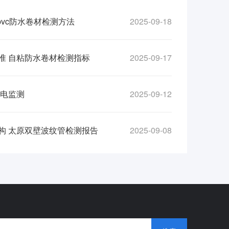
pvc防水卷材检测方法
2025-09-18
准 自粘防水卷材检测指标
2025-09-17
风电监测
2025-09-12
构 太原双壁波纹管检测报告
2025-09-08