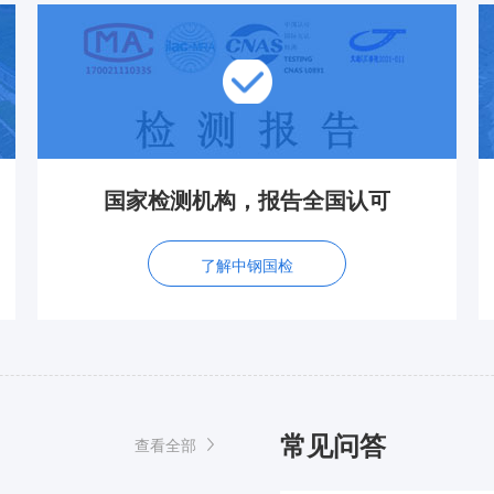
国家检测机构，报告全国认可
了解中钢国检
常见问答
查看全部