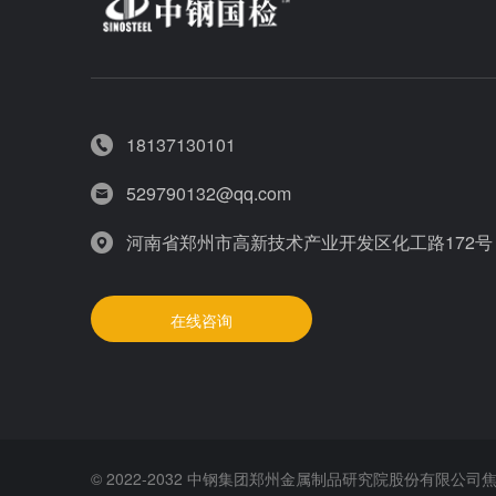
18137130101
529790132@qq.com
河南省郑州市高新技术产业开发区化工路172号
在线咨询
© 2022-2032 中钢集团郑州金属制品研究院股份有限