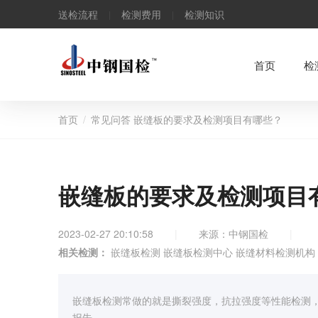
送检流程
检测费用
检测知识
|
|
首页
检
首页
常见问答
嵌缝板的要求及检测项目有哪些？
嵌缝板的要求及检测项目
2023-02-27 20:10:58
|
来源：中钢国检
|
相关检测：
嵌缝板检测
嵌缝板检测中心
嵌缝材料检测机构
嵌缝板检测常做的就是撕裂强度，抗拉强度等性能检测，中钢
报告。