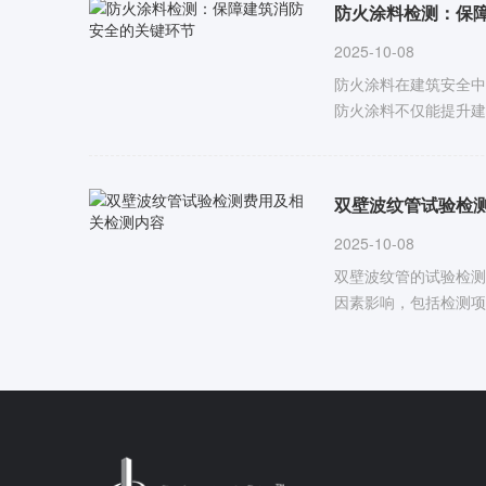
防火涂料检测：保
2025-10-08
防火涂料在建筑安全中
防火涂料不仅能提升建
产安全的重任。其检测
耐化学性和耐气候性等
双壁波纹管试验检
2025-10-08
双壁波纹管的试验检测
因素影响，包括检测项
测机构资质、检测设备
是评估管道系统防泄漏