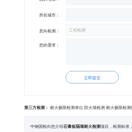
所在城市：
意向检测：
您的需求：
立即提交
第三方检测：
耐火极限检测单位
防火墙检测
耐火极限检测
中钢国检向您介绍
石膏板隔墙耐火检测
项目，检测标准