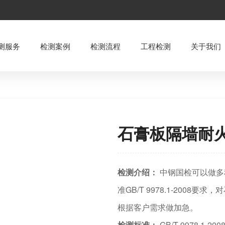
测服务
检测案例
检测流程
工程检测
关于我们
石膏板隔墙耐
检测介绍：
中钢国检可以做多
准GB/T 9978.1-200
根据客户需求做加急。
检测标准：
GB/T 9978.1-200