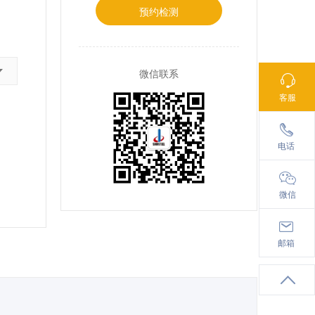
预约检测
微信联系
客服
18137130101
电话
微信
邮箱