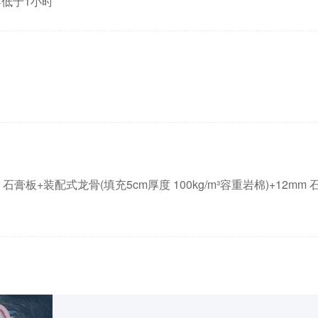
低于1小时
膏板+装配式龙骨(填充5cm厚度 100kg/m³容重岩棉)+12mm 