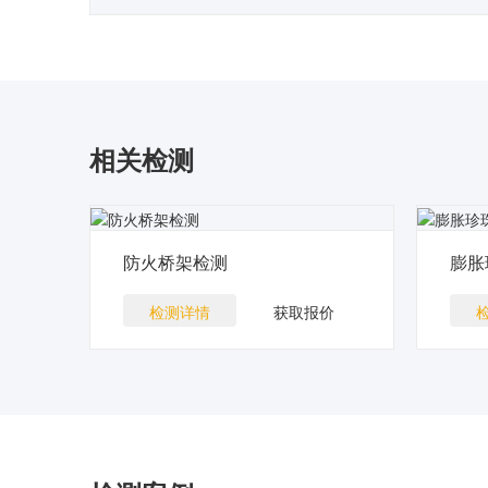
相关检测
防火桥架检测
膨胀
测
检测详情
获取报价