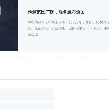
检测范围广泛，服务遍布全国
中钢国检检测范围十大类，10000多个参数，4000多
品，包括标准、行业标准、国际标准等3000余个。服
布全国