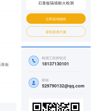
石膏板隔墙耐火检测
立即咨询报价
获取检测方案
检测工程师电话
18137130101
石膏板
邮箱
529790132@qq.com