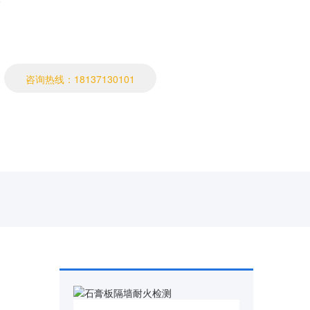
咨询热线：18137130101