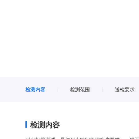
检测内容
检测范围
送检要求
检测内容