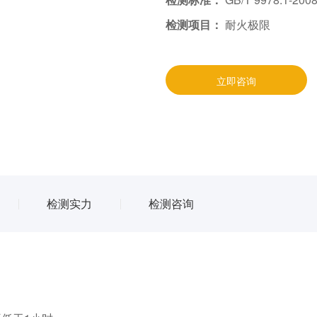
检测项目：
耐火极限
立即咨询
检测实力
检测咨询