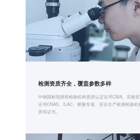
检测资质齐全，覆盖参数多样
中钢国检现拥有检验机构资质认定证书CMA、实验室
证书CNAS、ILAC、桥隧专项、安全生产检测检验机
质等证书。